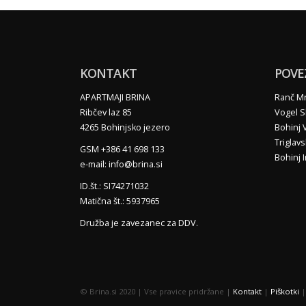
KONTAKT
POVE
APARTMAJI BRINA
Ranč Mr
Ribčev laz 85
Vogel S
4265 Bohinjsko jezero
Bohinj 
Triglav
GSM +386 41 698 133
Bohinj 
e-mail: info@brina.si
ID.št.: SI74271032
Matična št.: 5937965
Družba je zavezanec za DDV.
© Brina.si 2020 | Vse pravice pridržane |
Kontakt
|
Piškotki