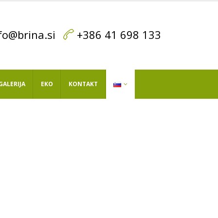
fo@brina.si
+386 41 698 133
GALERIJA
EKO
KONTAKT