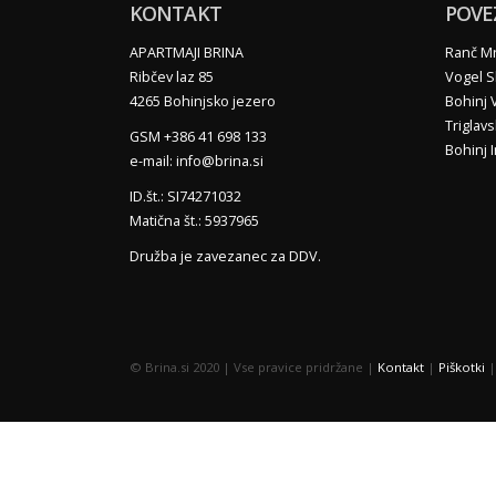
KONTAKT
POVE
APARTMAJI BRINA
Ranč Mr
Ribčev laz 85
Vogel S
4265 Bohinjsko jezero
Bohinj 
Triglav
GSM +386 41 698 133
Bohinj 
e-mail: info@brina.si
ID.št.: SI74271032
Matična št.: 5937965
Družba je zavezanec za DDV.
© Brina.si 2020 | Vse pravice pridržane |
Kontakt
|
Piškotki