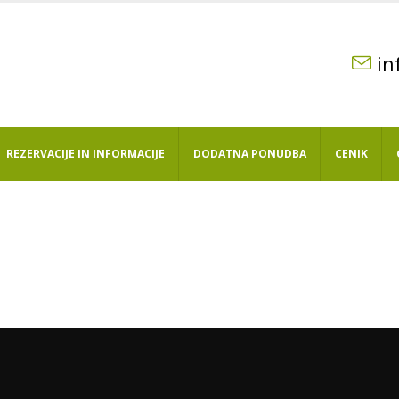
in
REZERVACIJE IN INFORMACIJE
DODATNA PONUDBA
CENIK