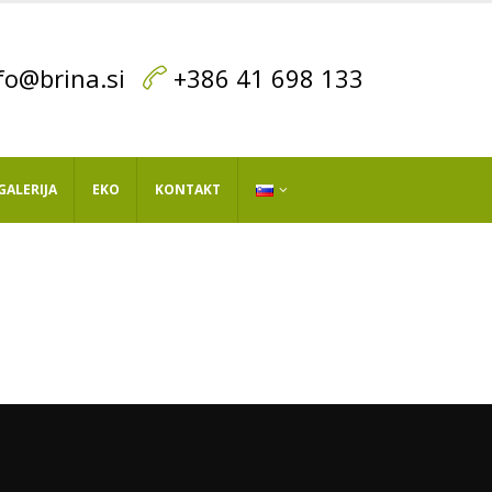
fo@brina.si
+386 41 698 133
GALERIJA
EKO
KONTAKT