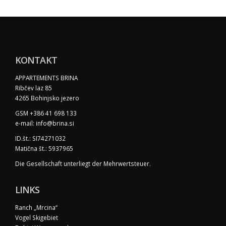
KONTAKT
APPARTEMENTS BRINA
Ribčev laz 85
4265 Bohinjsko jezero
GSM +386 41 698 133
e-mail: info@brina.si
ID.št.: SI74271032
Matična št.: 5937965
Die Gesellschaft unterliegt der Mehrwertsteuer.
LINKS
Ranch „Mrcina“
Vogel Skigebiet