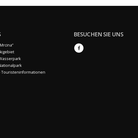
S
BESUCHEN SIE UNS
Mrcina“
kigebiet
 Wasserpark
 Nationalpark
– Touristeninformationen