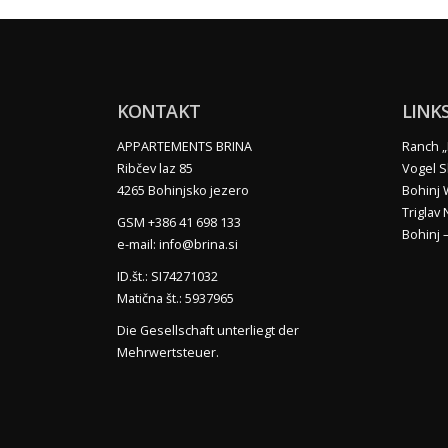
KONTAKT
LINK
APPARTEMENTS BRINA
Ranch „
Ribčev laz 85
Vogel S
4265 Bohinjsko jezero
Bohinj
Triglav
GSM +386 41 698 133
Bohinj 
e-mail: info@brina.si
ID.št.: SI74271032
Matična št.: 5937965
Die Gesellschaft unterliegt der
Mehrwertsteuer.